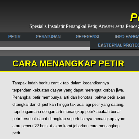
P
Spesialis Instalatir Penangkal Petir, Arrester serta Pe
PETIR
PERATURAN
REFERENSI
INFO HARG
EKSTERNAL PROTE
CARA MENANGKAP PETIR
Tampak indah begitu cantik tapi dalam kecantikannya
terpendam kekuatan dasyat yang dapat merengut korban jiwa.
Penangkal petir mempunyai arti dan konotasi bahwa petir akan
ditangkal dan di jauhkan hingga tak ada lagi petir yang datang.
tapi bagaimana dengan arti menangkap petir? apakah benar
petir tersebut dapat ditangkap seperti halnya menangkap ayam
atau pencuri?? berikut akan kami jabarkan cara menangkap
petir.