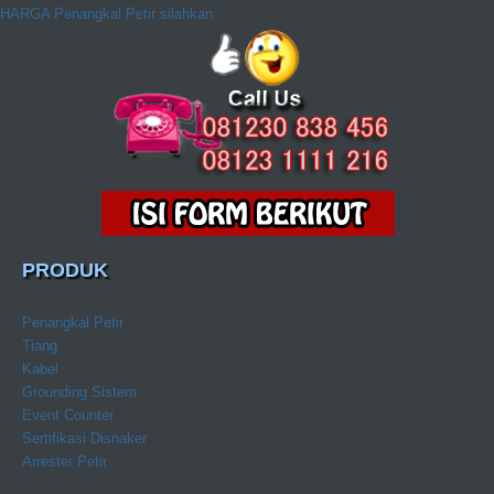
HARGA Penangkal Petir silahkan
PRODUK
Penangkal Petir
Tiang
Kabel
Grounding Sistem
Event Counter
Sertifikasi Disnaker
Arrester Petir