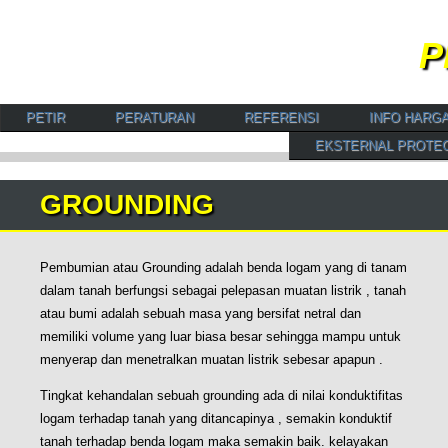
P
Spesialis Instalatir Penangkal Petir, Arrester serta Pe
PETIR
PERATURAN
REFERENSI
INFO HARG
EKSTERNAL PROTE
GROUNDING
Pembumian atau Grounding adalah benda logam yang di tanam
dalam tanah berfungsi sebagai pelepasan muatan listrik , tanah
atau bumi adalah sebuah masa yang bersifat netral dan
memiliki volume yang luar biasa besar sehingga mampu untuk
menyerap dan menetralkan muatan listrik sebesar apapun .
Tingkat kehandalan sebuah grounding ada di nilai konduktifitas
logam terhadap tanah yang ditancapinya , semakin konduktif
tanah terhadap benda logam maka semakin baik. kelayakan