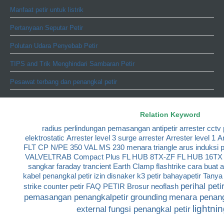
Manfaat petir untuk listrik
Pertanyaan Seputar Petir
Polutan Udara Penyebab Petir
TIPS and Trik Menghindari Sambaran Petir
Pesawat terbang dan penangkal petir
Relation Keyword
radius perlindungan
pemasangan antipetir
arrester cctv
elektrostatic
Arrester level 3
surge arrester
Arrester level 1
Ar
FLT CP N/PE 350
VAL MS 230
menara triangle
arus induksi p
VALVELTRAB Compact Plus
FL HUB 8TX-ZF
FL HUB 16TX
sangkar faraday
trancient Earth Clamp
flashtrike
cara buat 
kabel penangkal petir
izin disnaker k3 petir
bahayapetir
Tanya 
perihal peti
strike
counter petir
FAQ PETIR
Brosur neoflash
pemasangan penangkalpetir
grounding
menara penang
lightni
external
fungsi penangkal petir