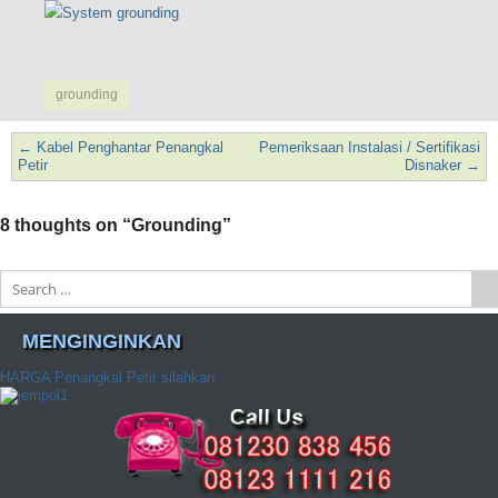
grounding
←
Kabel Penghantar Penangkal
Pemeriksaan Instalasi / Sertifikasi
Post navigation
Petir
Disnaker
→
8 thoughts on “
Grounding
”
Search
MENGINGINKAN
HARGA Penangkal Petir silahkan