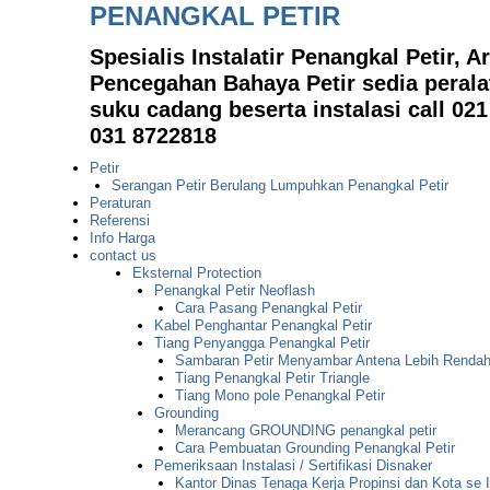
PENANGKAL PETIR
Spesialis Instalatir Penangkal Petir, A
Pencegahan Bahaya Petir sedia perala
suku cadang beserta instalasi call 02
031 8722818
Petir
Serangan Petir Berulang Lumpuhkan Penangkal Petir
Peraturan
Referensi
Info Harga
contact us
Eksternal Protection
Penangkal Petir Neoflash
Cara Pasang Penangkal Petir
Kabel Penghantar Penangkal Petir
Tiang Penyangga Penangkal Petir
Sambaran Petir Menyambar Antena Lebih Renda
Tiang Penangkal Petir Triangle
Tiang Mono pole Penangkal Petir
Grounding
Merancang GROUNDING penangkal petir
Cara Pembuatan Grounding Penangkal Petir
Pemeriksaan Instalasi / Sertifikasi Disnaker
Kantor Dinas Tenaga Kerja Propinsi dan Kota se 