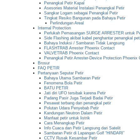
Penangkal Petir Kapal
Asesories Material Instalasi Penangkal Petir
Sangkar Logam sebagai Penangkal Petir
Tingkat Resiko Bangunan pada Bahaya Petir
Perlindungan Areal
Internal Protection
Perlukah Pemasangan SURGE ARRESTER untuk Pen
Side Flashing akibat kabel penghantar penangkal pe
Bahaya Induksi / Sambaran Tidak Langsung
FLASHTRAB Arrester Phoenix Contact
VALVETRAB Phoenix Contact
Penangkal Petir Arrester-Device Protection Phoenix 
Brosur
FAQ PETIR
Pertanyaan Seputar Petir
Bahaya Utama Sambaran Petir
Fenomena Bola Petir
BATU PETIR
Jati diri UFO tersibak karena Petir
Padang Pasir Juga Terjadi Badai Petir
Pesawat terbang dan penangkal petir
Polutan Udara Penyebab Petir
Kandungan Neutron Dalam Petir
Manfaat petir untuk listrik
Cara Menangkap Petir
Info Cuaca dan Petir Langsung dari Satelit
Sambaran Petir di Lapangan Golf “HINDARI”
CCTV Rusak Kesambar Petir