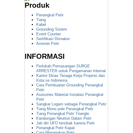
Produk
Penangkal Petir
Tiang
Kabel
Grounding Sistem
Event Counter
Sertifikasi Disnaker
Arrester Petir
INFORMASI
Perlukah Pemasangan SURGE
ARRESTER untuk Pengamanan Internal
Kantor Dinas Tenaga Kerja Propinsi dan
Kota se Indonesia
Cara Pembuatan Grounding Penangkal
Petir
Asesories Material Instalasi Penangkal
Petir
Sangkar Logam sebagai Penangkal Petir
Tiang Mono pole Penangkal Petir
Tiang Penangkal Petir Triangle
Kandungan Neutron Dalam Petir
Jati diri UFO tersibak karena Petir
Penangkal Petir Kapal
Cara Menangkap Petir