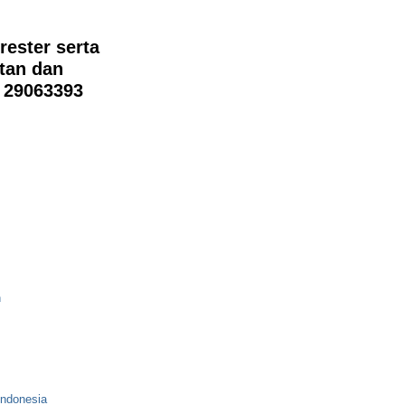
rrester serta
tan dan
1 29063393
h
Indonesia