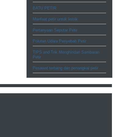
BATU PETIR
Manfaat petir untuk listrik
Pertanyaan Seputar Petir
Polutan Udara Penyebab Petir
TIPS and Trik Menghindari Sambaran
Petir
Pesawat terbang dan penangkal petir