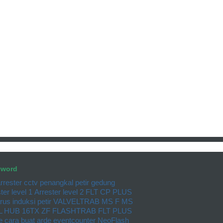
yword
rrester cctv
penangkal petir gedung
ter level 1
Arrester level 2
FLT CP PLUS
rus induksi petir
VALVELTRAB MS F MS
L HUB 16TX ZF
FLASHTRAB FLT PLUS
e
cara buat arde
eventcounter
NeoFlash