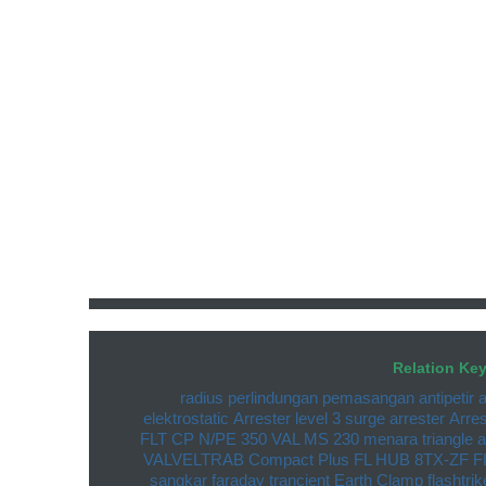
Relation Ke
radius perlindungan
pemasangan antipetir
a
elektrostatic
Arrester level 3
surge arrester
Arres
FLT CP N/PE 350
VAL MS 230
menara triangle
a
VALVELTRAB Compact Plus
FL HUB 8TX-ZF
F
sangkar faraday
trancient Earth Clamp
flashtrik