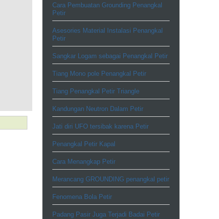
Cara Pembuatan Grounding Penangkal
Petir
Asesories Material Instalasi Penangkal
Petir
Sangkar Logam sebagai Penangkal Petir
Tiang Mono pole Penangkal Petir
Tiang Penangkal Petir Triangle
Kandungan Neutron Dalam Petir
Jati diri UFO tersibak karena Petir
Penangkal Petir Kapal
Cara Menangkap Petir
Merancang GROUNDING penangkal petir
Fenomena Bola Petir
Padang Pasir Juga Terjadi Badai Petir