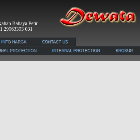
cegahan Bahaya Petir
 021 29063393 031
INFO HARGA
CONTACT US
NAL PROTECTION
INTERNAL PROTECTION
BROSUR