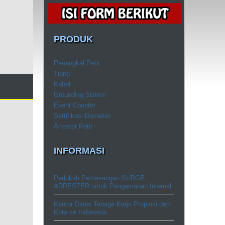
PRODUK
Penangkal Petir
Tiang
Kabel
Grounding Sistem
Event Counter
Sertifikasi Disnaker
Arrester Petir
INFORMASI
Perlukah Pemasangan SURGE
ARRESTER untuk Pengamanan Internal
Kantor Dinas Tenaga Kerja Propinsi dan
Kota se Indonesia