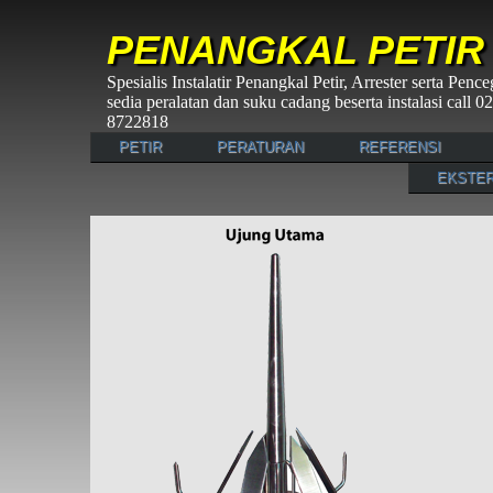
PENANGKAL PETIR
Spesialis Instalatir Penangkal Petir, Arrester serta Pen
sedia peralatan dan suku cadang beserta instalasi call
8722818
PETIR
PERATURAN
REFERENSI
EKSTER