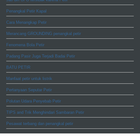
Penangkal Petir Kapal
Cara Menangkap Petir
Merancang GROUNDING penangkal petir
Fenomena Bola Petir
Padang Pasir Juga Terjadi Badai Petir
BATU PETIR
Manfaat petir untuk listrik
Pertanyaan Seputar Petir
Polutan Udara Penyebab Petir
TIPS and Trik Menghindari Sambaran Petir
Pesawat terbang dan penangkal petir