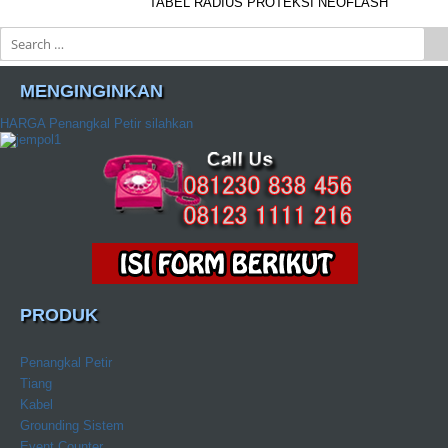
TABEL RADIUS PROTEKSI NEOFLASH
Search
MENGINGINKAN
HARGA Penangkal Petir silahkan
PRODUK
Penangkal Petir
Tiang
Kabel
Grounding Sistem
Event Counter