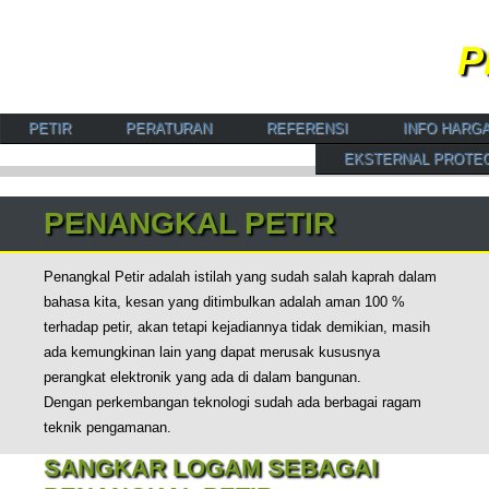
P
Spesialis Instalatir Penangkal Petir, Arrester serta Pe
PETIR
PERATURAN
REFERENSI
INFO HARG
EKSTERNAL PROTE
PENANGKAL PETIR
Penangkal Petir adalah istilah yang sudah salah kaprah dalam
bahasa kita, kesan yang ditimbulkan adalah aman 100 %
terhadap petir, akan tetapi kejadiannya tidak demikian, masih
ada kemungkinan lain yang dapat merusak kususnya
perangkat elektronik yang ada di dalam bangunan.
Dengan perkembangan teknologi sudah ada berbagai ragam
teknik pengamanan.
SANGKAR LOGAM SEBAGAI