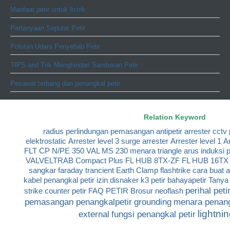
Manfaat petir untuk listrik
Pertanyaan Seputar Petir
Polutan Udara Penyebab Petir
TIPS and Trik Menghindari Sambaran Petir
Pesawat terbang dan penangkal petir
Relation Keyword
radius perlindungan
pemasangan antipetir
arrester cctv
elektrostatic
Arrester level 3
surge arrester
Arrester level 1
Ar
FLT CP N/PE 350
VAL MS 230
menara triangle
arus induksi p
VALVELTRAB Compact Plus
FL HUB 8TX-ZF
FL HUB 16TX
sangkar faraday
trancient Earth Clamp
flashtrike
cara buat 
kabel penangkal petir
izin disnaker k3 petir
bahayapetir
Tanya 
perihal peti
strike
counter petir
FAQ PETIR
Brosur neoflash
pemasangan penangkalpetir
grounding
menara penang
lightni
external
fungsi penangkal petir