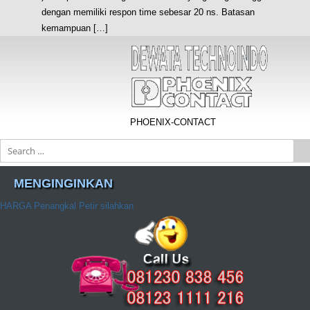
dengan memiliki respon time sebesar 20 ns. Batasan
kemampuan […]
PHOENIX-CONTACT
Search
MENGINGINKAN
HARGA Penangkal Petir silahkan