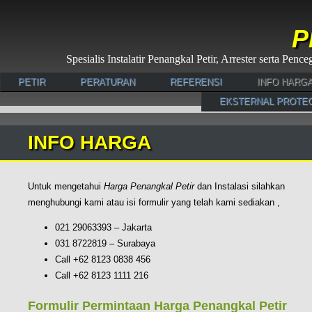
P
Spesialis Instalatir Penangkal Petir, Arrester serta Pe
PETIR
PERATURAN
REFERENSI
INFO HARG
EKSTERNAL PROTE
INFO HARGA
Untuk mengetahui
Harga Penangkal Petir
dan Instalasi silahkan
menghubungi kami atau isi formulir yang telah kami sediakan ,
021 29063393 – Jakarta
031 8722819 – Surabaya
Call +62 8123 0838 456
Call +62 8123 1111 216
Formulir Permintaan Harga Penangkal Petir