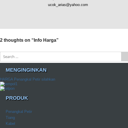
ucok_arias@yahoo.com
2 thoughts on “
Info Harga
”
Search
MENGINGINKAN
HARGA Penangkal Petir silahkan
PRODUK
Penangkal Petir
Tiang
Kabel