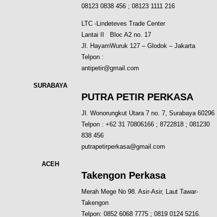
08123 0838 456 ; 08123 1111 216
LTC -Lindeteves Trade Center
Lantai II Bloc A2 no. 17
Jl. HayamWuruk 127 – Glodok – Jakarta
Telpon :
antipetir@gmail.com
SURABAYA
PUTRA PETIR PERKASA
Jl. Wonorungkut Utara 7 no. 7, Surabaya 60296
Telpon : +62 31 70806166 ; 8722818 ; 081230
838 456
putrapetirperkasa@gmail.com
ACEH
Takengon Perkasa
Merah Mege No 98. Asir-Asir, Laut Tawar-
Takengon
Telpon: 0852 6068 7775 ; 0819 0124 5216.