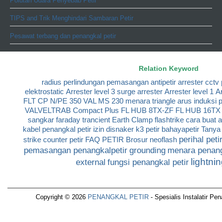
Polutan Udara Penyebab Petir
TIPS and Trik Menghindari Sambaran Petir
Pesawat terbang dan penangkal petir
Relation Keyword
radius perlindungan
pemasangan antipetir
arrester cctv
elektrostatic
Arrester level 3
surge arrester
Arrester level 1
Ar
FLT CP N/PE 350
VAL MS 230
menara triangle
arus induksi p
VALVELTRAB Compact Plus
FL HUB 8TX-ZF
FL HUB 16TX
sangkar faraday
trancient Earth Clamp
flashtrike
cara buat 
kabel penangkal petir
izin disnaker k3 petir
bahayapetir
Tanya 
perihal peti
strike
counter petir
FAQ PETIR
Brosur neoflash
pemasangan penangkalpetir
grounding
menara penang
lightni
external
fungsi penangkal petir
Copyright © 2026
PENANGKAL PETIR
- Spesialis Instalatir Pe