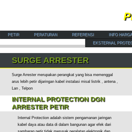
P
Spesialis Instalatir Penangkal Petir, Arrester serta Pe
PETIR
PERATURAN
REFERENSI
INFO HARG
EKSTERNAL PROTE
SURGE ARRESTER
Surge Arrester merupakan perangkat yang bisa memenggal
arus lebih petir dijaringan kabel instalasi misal listrik , antena ,
Lan , Telpon
INTERNAL PROTECTION DGN
ARRESTER PETIR
Internal Protection adalah sistem pengamanan jaringan
kabel daya atau data di dalam bangunan agar efek dari
sambaran petir tidak merusak peralatan elektronik dan