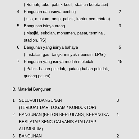
( Rumah, toko, pabrik kecil, stasiun kereta api)
4
Bangunan dan isinya penting
2
( silo, musium, arsip, pabrik, kantor pemerintah)
5
Bangunan isinya orang
3
( Masjid, sekolah, monumen, pasar, terminal,
stadion, RS)
6
Bangunan yang isinya bahaya
5
( Instalasi gas, tangki minyak / bensin, LPG )
7
Bangunan yang isinya mudah meledak
15
( Pabrik bahan peledak, gudang bahan peledak,
gudang peluru)
B. Material Bangunan
1
SELURUH BANGUNAN
0
(TERBUAT DARI LOGAM / KONDUKTOR)
2
BANGUNAN (BETON BERTULANG, KERANGKA
1
BESI,ATAP SENG GALVANIS ATAU ATAP
ALUMINIUM)
3
BANGUNAN
2