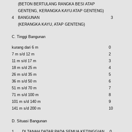
(BETON BERTULANG RANGKA BESI ATAP
GENTENG, KERANGKA KAYU ATAP GENTENG)
4
BANGUNAN
3
(KERANGKA KAYU, ATAP GENTENG)
C. Tinggi Bangunan
kurang dari 6 m
0
7 m s/d 12 m
2
11 m s/d 17 m
3
18 m s/d 25 m
4
26 m s/d 35 m
5
36 m s/d 50 m
6
51 m s/d 70 m
7
71 m s/d 100 m
8
101 m s/d 140 m
9
141 m s/d 200 m
10
D. Situasi Bangunan
1
DI TANAH DATAR PADA SEMUA KETINGGIAN
0