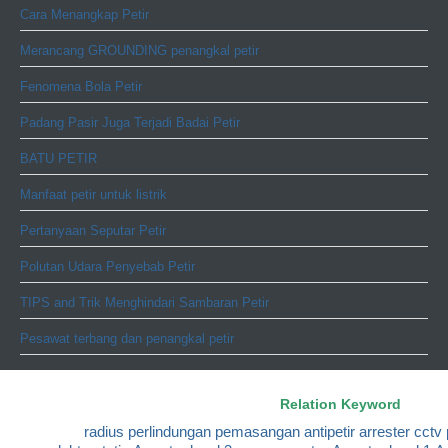
Cara Menangkap Petir
Merancang GROUNDING penangkal petir
Fenomena Bola Petir
Padang Pasir Juga Terjadi Badai Petir
BATU PETIR
Manfaat petir untuk listrik
Pertanyaan Seputar Petir
Polutan Udara Penyebab Petir
TIPS and Trik Menghindari Sambaran Petir
Pesawat terbang dan penangkal petir
Relation Keyword
radius perlindungan
pemasangan antipetir
arrester cctv