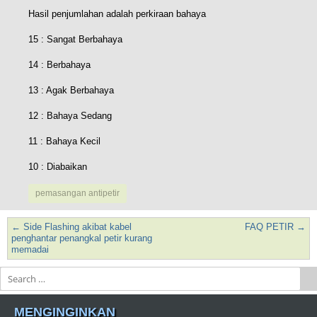
Hasil penjumlahan adalah perkiraan bahaya
15 : Sangat Berbahaya
14 : Berbahaya
13 : Agak Berbahaya
12 : Bahaya Sedang
11 : Bahaya Kecil
10 : Diabaikan
pemasangan antipetir
←
Side Flashing akibat kabel
FAQ PETIR
→
Post navigation
penghantar penangkal petir kurang
memadai
Search
MENGINGINKAN