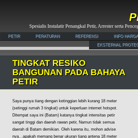
P
Spesialis Instalatir Penangkal Petir, Arrester serta Pe
PETIR
PERATURAN
REFERENSI
INFO HARG
EKSTERNAL PROTE
TINGKAT RESIKO
BANGUNAN PADA BAHAYA
PETIR
Saya punya tiang dengan ketinggian lebih kurang 18 meter
(setinggi rumah 3 tingkat) untuk keperluan internet hotspot.
Ditempat saya ini (Batam) katanya tingkat intensitas petir
sangat tinggi dan daerah rawan petir, Namun tidak semua
daerah di Batam demikian. Oleh karena itu, mohon advise
nya…apakah memang benar ukuran tiang antena 18 meter