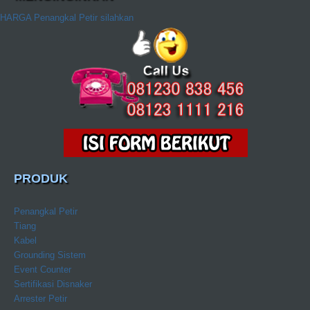
HARGA Penangkal Petir silahkan
PRODUK
Penangkal Petir
Tiang
Kabel
Grounding Sistem
Event Counter
Sertifikasi Disnaker
Arrester Petir