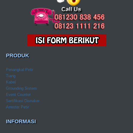
PRODUK
Penangkal Petir
Tiang
Kabel
Grounding Sistem
Event Counter
Sertifikasi Disnaker
Arrester Petir
INFORMASI