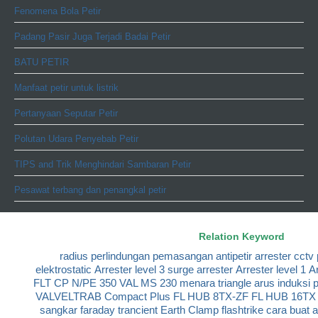
Fenomena Bola Petir
Padang Pasir Juga Terjadi Badai Petir
BATU PETIR
Manfaat petir untuk listrik
Pertanyaan Seputar Petir
Polutan Udara Penyebab Petir
TIPS and Trik Menghindari Sambaran Petir
Pesawat terbang dan penangkal petir
Relation Keyword
radius perlindungan
pemasangan antipetir
arrester cctv
elektrostatic
Arrester level 3
surge arrester
Arrester level 1
Ar
FLT CP N/PE 350
VAL MS 230
menara triangle
arus induksi p
VALVELTRAB Compact Plus
FL HUB 8TX-ZF
FL HUB 16TX
sangkar faraday
trancient Earth Clamp
flashtrike
cara buat 