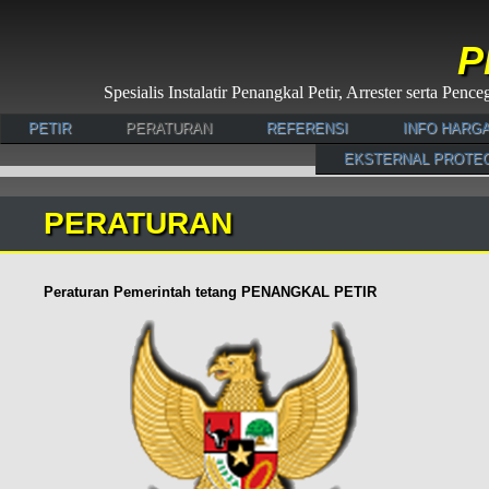
P
Spesialis Instalatir Penangkal Petir, Arrester serta Pe
PETIR
PERATURAN
REFERENSI
INFO HARG
EKSTERNAL PROTE
PERATURAN
Peraturan Pemerintah tetang PENANGKAL PETIR