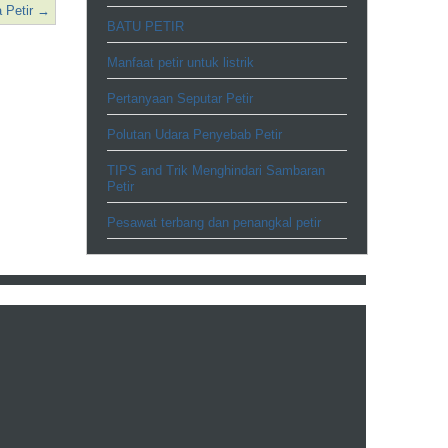
 Petir
→
BATU PETIR
Manfaat petir untuk listrik
Pertanyaan Seputar Petir
Polutan Udara Penyebab Petir
TIPS and Trik Menghindari Sambaran
Petir
Pesawat terbang dan penangkal petir