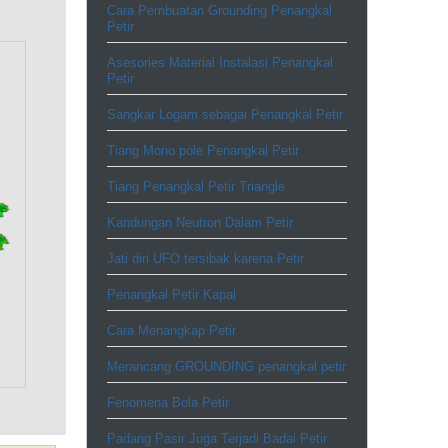
Cara Pembuatan Grounding Penangkal
Petir
Asesories Material Instalasi Penangkal
Petir
Sangkar Logam sebagai Penangkal Petir
Tiang Mono pole Penangkal Petir
Tiang Penangkal Petir Triangle
Kandungan Neutron Dalam Petir
Jati diri UFO tersibak karena Petir
Penangkal Petir Kapal
Cara Menangkap Petir
Merancang GROUNDING penangkal petir
Fenomena Bola Petir
Padang Pasir Juga Terjadi Badai Petir