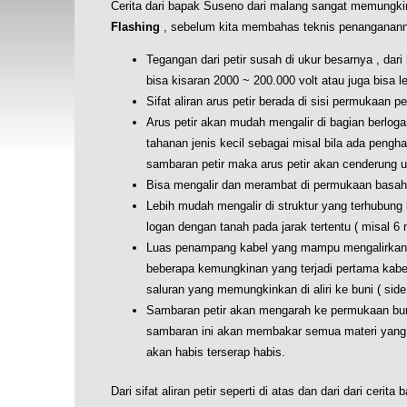
Cerita dari bapak Suseno dari malang sangat memungkinkan 
Flashing
, sebelum kita membahas teknis penangananny
Tegangan dari petir susah di ukur besarnya , dar
bisa kisaran 2000 ~ 200.000 volt atau juga bisa le
Sifat aliran arus petir berada di sisi permukaan p
Arus petir akan mudah mengalir di bagian berlogam
tahanan jenis kecil sebagai misal bila ada pen
sambaran petir maka arus petir akan cenderung 
Bisa mengalir dan merambat di permukaan basah dan
Lebih mudah mengalir di struktur yang terhubung
logan dengan tanah pada jarak tertentu ( misal 6
Luas penampang kabel yang mampu mengalirkan a
beberapa kemungkinan yang terjadi pertama kabe
saluran yang memungkinkan di aliri ke buni ( side 
Sambaran petir akan mengarah ke permukaan bumi
sambaran ini akan membakar semua materi yang d
akan habis terserap habis.
Dari sifat aliran petir seperti di atas dan dari dari ce