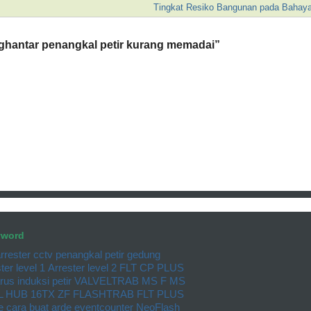
Tingkat Resiko Bangunan pada Bahaya
nghantar penangkal petir kurang memadai
”
yword
rrester cctv
penangkal petir gedung
ter level 1
Arrester level 2
FLT CP PLUS
rus induksi petir
VALVELTRAB MS F MS
L HUB 16TX ZF
FLASHTRAB FLT PLUS
e
cara buat arde
eventcounter
NeoFlash