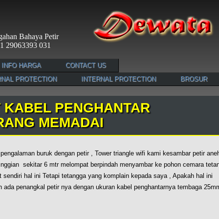
cegahan Bahaya Petir
 021 29063393 031
INFO HARGA
CONTACT US
NAL PROTECTION
INTERNAL PROTECTION
BROSUR
T KABEL PENGHANTAR
RANG MEMADAI
pengalaman buruk dengan petir , Tower triangle wifi kami kesambar petir ane
 ketinggian sekitar 6 mtr melompat berpindah menyambar ke pohon cemara teta
 sendiri hal ini Tetapi tetangga yang komplain kepada saya , Apakah hal ini
dah ada penangkal petir nya dengan ukuran kabel penghantarnya tembaga 25m