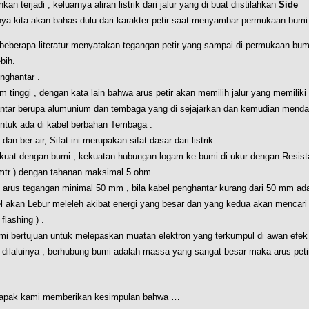
terjadi , keluarnya aliran listrik dari jalur yang di buat diistilahkan
Side
a kita akan bahas dulu dari karakter petir saat menyambar permukaan bumi 
i beberapa literatur menyatakan tegangan petir yang sampai di permukaan bum
bih.
enghantar .
 tinggi , dengan kata lain bahwa arus petir akan memilih jalur yang memiliki
ghantar berupa alumunium dan tembaga yang di sejajarkan dan kemudian menda
untuk ada di kabel berbahan Tembaga .
 ber air, Sifat ini merupakan sifat dasar dari listrik
 kuat dengan bumi , kekuatan hubungan logam ke bumi di ukur dengan Resist
 mtr ) dengan tahanan maksimal 5 ohm .
rus tegangan minimal 50 mm , bila kabel penghantar kurang dari 50 mm ad
l akan Lebur meleleh akibat energi yang besar dan yang kedua akan mencari
flashing ) .
 bertujuan untuk melepaskan muatan elektron yang terkumpul di awan efek 
ilaluinya , berhubung bumi adalah massa yang sangat besar maka arus peti
rita bapak kami memberikan kesimpulan bahwa …