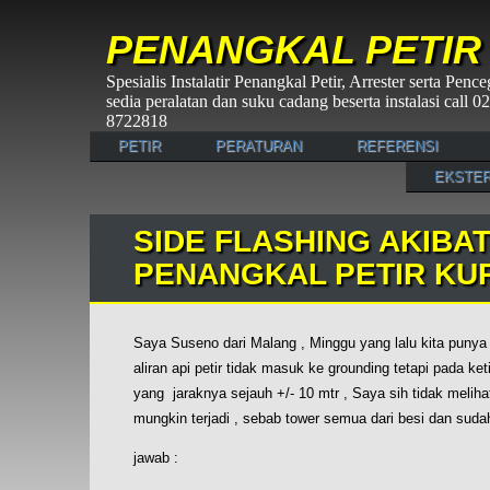
PENANGKAL PETIR
Spesialis Instalatir Penangkal Petir, Arrester serta Pen
sedia peralatan dan suku cadang beserta instalasi call
8722818
PETIR
PERATURAN
REFERENSI
EKSTER
SIDE FLASHING AKIBA
PENANGKAL PETIR KU
Saya Suseno dari Malang , Minggu yang lalu kita punya 
aliran api petir tidak masuk ke grounding tetapi pada
yang jaraknya sejauh +/- 10 mtr , Saya sih tidak melihat
mungkin terjadi , sebab tower semua dari besi dan su
jawab :