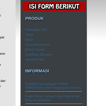
.
i
PRODUK
Penangkal Petir
Tiang
pat
Kabel
Grounding Sistem
Event Counter
ansi
Sertifikasi Disnaker
Arrester Petir
a
INFORMASI
dari
Perlukah Pemasangan SURGE
r
ARRESTER untuk Pengamanan Internal
Kantor Dinas Tenaga Kerja Propinsi dan
Kota se Indonesia