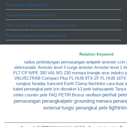
Pertanyaan Seputar Petir
Polutan Udara Penyebab Petir
TIPS and Trik Menghindari Sambaran Petir
Pesawat terbang dan penangkal petir
Relation Keyword
radius perlindungan
pemasangan antipetir
arrester cctv
elektrostatic
Arrester level 3
surge arrester
Arrester level 1
Ar
FLT CP N/PE 350
VAL MS 230
menara triangle
arus induksi p
VALVELTRAB Compact Plus
FL HUB 8TX-ZF
FL HUB 16TX
sangkar faraday
trancient Earth Clamp
flashtrike
cara buat 
kabel penangkal petir
izin disnaker k3 petir
bahayapetir
Tanya 
perihal peti
strike
counter petir
FAQ PETIR
Brosur neoflash
pemasangan penangkalpetir
grounding
menara penang
lightni
external
fungsi penangkal petir