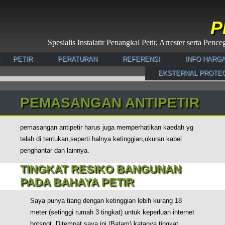
P
Spesialis Instalatir Penangkal Petir, Arrester serta Pe
PETIR
PERATURAN
REFERENSI
INFO HARG
EKSTERNAL PROTE
PEMASANGAN ANTIPETIR
pemasangan antipetir harus juga memperhatikan kaedah yg
telah di tentukan,seperti halnya ketinggian,ukuran kabel
penghantar dan lainnya.
TINGKAT RESIKO BANGUNAN
PADA BAHAYA PETIR
Saya punya tiang dengan ketinggian lebih kurang 18
meter (setinggi rumah 3 tingkat) untuk keperluan internet
hotspot. Ditempat saya ini (Batam) katanya tingkat