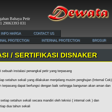
cegahan Bahaya Petir
 021 29063393 031
INFO HARGA
CONTACT US
NAL PROTECTION
INTERNAL PROTECTION
BROSUR
I / SERTIFIKASI DISNAKER
 sebuah instalasi penangkal petir yang terpasang
tiap setahun sekali yang dilakukan menjelang musim penghujan (Internal Cek)
ah terpasang dapat berfungsi dengan baik sehingga bangunan akan aman dan
setiap setahun sekali secara mandiri oleh teknisi ( internal cek ) dan
tiap dua tahun sekali