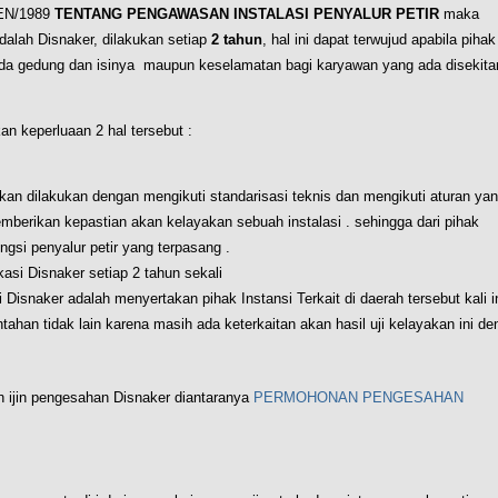
MEN/1989
TENTANG PENGAWASAN INSTALASI PENYALUR PETIR
maka
adalah Disnaker, dilakukan setiap
2 tahun
, hal ini dapat terwujud apabila pihak
pada gedung dan isinya maupun keselamatan bagi karyawan yang ada disekita
n keperluaan 2 hal tersebut :
akan dilakukan dengan mengikuti standarisasi teknis dan mengikuti aturan ya
memberikan kepastian akan kelayakan sebuah instalasi . sehingga dari pihak
gsi penyalur petir yang terpasang .
kasi Disnaker setiap 2 tahun sekali
 Disnaker adalah menyertakan pihak Instansi Terkait di daerah tersebut kali i
tahan tidak lain karena masih ada keterkaitan akan hasil uji kelayakan ini d
n ijin pengesahan Disnaker diantaranya
PERMOHONAN PENGESAHAN