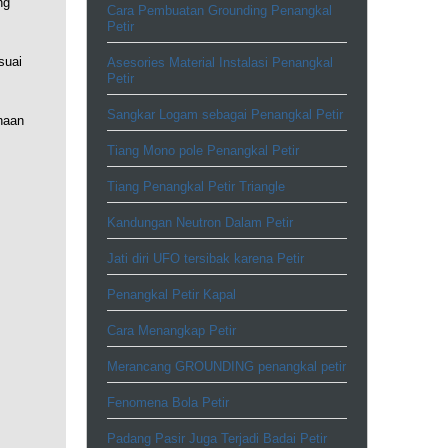
ng
Cara Pembuatan Grounding Penangkal
Petir
suai
Asesories Material Instalasi Penangkal
Petir
Sangkar Logam sebagai Penangkal Petir
naan
Tiang Mono pole Penangkal Petir
Tiang Penangkal Petir Triangle
Kandungan Neutron Dalam Petir
Jati diri UFO tersibak karena Petir
Penangkal Petir Kapal
Cara Menangkap Petir
Merancang GROUNDING penangkal petir
Fenomena Bola Petir
Padang Pasir Juga Terjadi Badai Petir