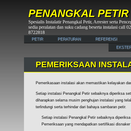
PENANGKAL PETIR
Spesialis Instalatir Penangkal Petir, Arrester serta Pen
sedia peralatan dan suku cadang beserta instalasi call
8722818
PETIR
PERATURAN
REFERENSI
EKSTER
PEMERIKSAAN INSTALAS
Pemerikasaan instalasi akan memastikan kelayakan dari
Setiap instalasi Penangkal Petir sebaiknya diperiksa se
diharapkan selama musim penghujan instalasi yang tel
terlindungi serta terhindar dari bahaya sambaran petir.
Setiap instalasi Penangkal Petir sebaiknya diperiksa 
Pemeriksaan yang mendapatkan sertifikasi disnaker 