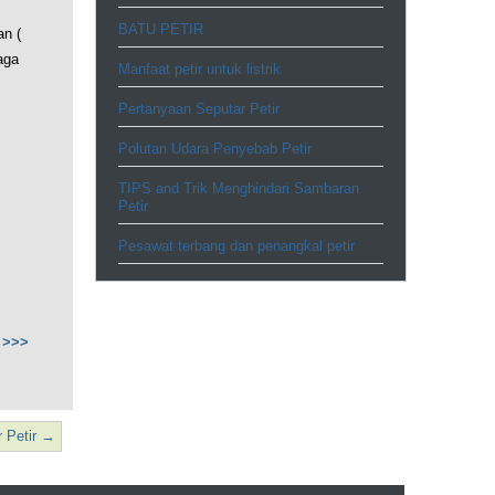
BATU PETIR
an (
aga
Manfaat petir untuk listrik
Pertanyaan Seputar Petir
Polutan Udara Penyebab Petir
TIPS and Trik Menghindari Sambaran
Petir
Pesawat terbang dan penangkal petir
 >>>
 Petir
→