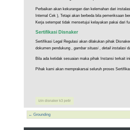
Perbaikan akan kekurangan dan kelemahan dari instalasi
Internal Cek ), Tetapi akan berbeda bila pemeriksaan b
Kerja setempat tidak mensetujui kelayakan pakai dari fu
Sertifikasi Disnaker
Sertifikasi Legal Regulasi akan dilakukan pihak Disna
dokumen pendukung ,
gambar situasi
,
detail instalasi
d
Bila ada ketidak sesuaian maka pihak Instansi terkait i
Pihak kami akan memprakarsai seluruh proses Sertifikasi
izin disnaker k3 petir
←
Grounding
Post navigation