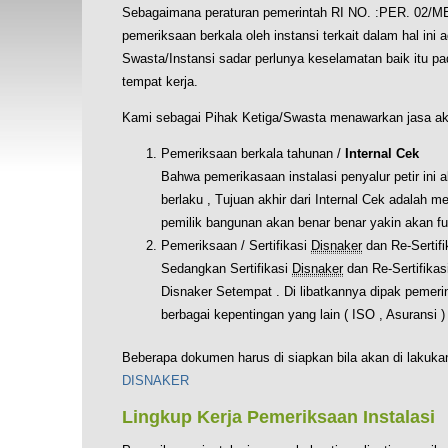
Sebagaimana peraturan pemerintah RI NO. :PER. 02/
pemeriksaan berkala oleh instansi terkait dalam hal ini 
Swasta/Instansi sadar perlunya keselamatan baik itu 
tempat kerja.
Kami sebagai Pihak Ketiga/Swasta menawarkan jasa aka
Pemeriksaan berkala tahunan /
Internal Cek
Bahwa pemerikasaan instalasi penyalur petir ini 
berlaku , Tujuan akhir dari Internal Cek adalah 
pemilik bangunan akan benar benar yakin akan fun
Pemeriksaan / Sertifikasi
Disnaker
dan Re-Sertifi
Sedangkan Sertifikasi
Disnaker
dan Re-Sertifikasi
Disnaker Setempat . Di libatkannya dipak pemerin
berbagai kepentingan yang lain ( ISO , Asuransi )
Beberapa dokumen harus di siapkan bila akan di lakuka
DISNAKER
Lingkup Kerja Pemeriksaan Instalasi