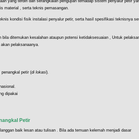
aan yang terdiri dari serangkaian pengujian terhadap sistem penyalur petir ya
knis material , serta teknis pemasangan.
knis kondisi fisik instalasi penyalur petir, serta hasil spesifikasi teknisnya se
 bila ditemukan kesalahan ataupun potensi ketidaksesuaian , Untuk pelaksa
k akan pelaksanaanya.
 penangkal petir (
di lokasi
).
nasional.
ng dipakai
nangkal Petir
anggan baik lesan atau tulisan . Bila ada temuan kelemah menjadi dasar