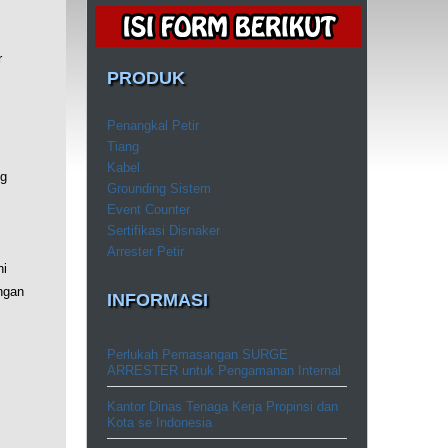
r
PRODUK
Penangkal Petir
Tiang
Kabel
ng
Grounding Sistem
Event Counter
Sertifikasi Disnaker
Arrester Petir
ni
engan
INFORMASI
Perlukah Pemasangan SURGE
ARRESTER untuk Pengamanan Internal
Kantor Dinas Tenaga Kerja Propinsi dan
Kota se Indonesia