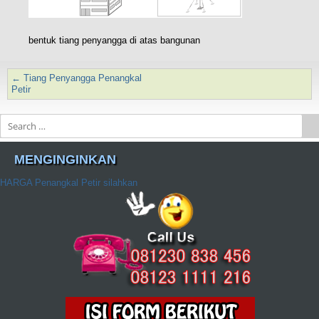
bentuk tiang penyangga di atas bangunan
←
Tiang Penyangga Penangkal
Post navigation
Petir
Search
MENGINGINKAN
HARGA Penangkal Petir silahkan