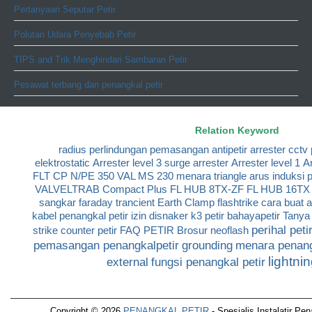
Pertanyaan Seputar Petir
Polutan Udara Penyebab Petir
TIPS and Trik Menghindari Sambaran Petir
Pesawat terbang dan penangkal petir
Relation Keyword
radius perlindungan
pemasangan antipetir
arrester cctv
elektrostatic
Arrester level 3
surge arrester
Arrester level 1
Ar
FLT CP N/PE 350
VAL MS 230
menara triangle
arus induksi p
VALVELTRAB Compact Plus
FL HUB 8TX-ZF
FL HUB 16TX
sangkar faraday
trancient Earth Clamp
flashtrike
cara buat 
kabel penangkal petir
izin disnaker k3 petir
bahayapetir
Tanya 
perihal peti
strike
counter petir
FAQ PETIR
Brosur neoflash
pemasangan penangkalpetir
grounding
menara penang
lightni
external
fungsi penangkal petir
Copyright © 2026
PENANGKAL PETIR
- Spesialis Instalatir Pe