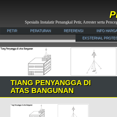
P
Spesialis Instalatir Penangkal Petir, Arrester serta Pe
PETIR
PERATURAN
REFERENSI
INFO HARG
EKSTERNAL PROTE
TIANG PENYANGGA DI
ATAS BANGUNAN